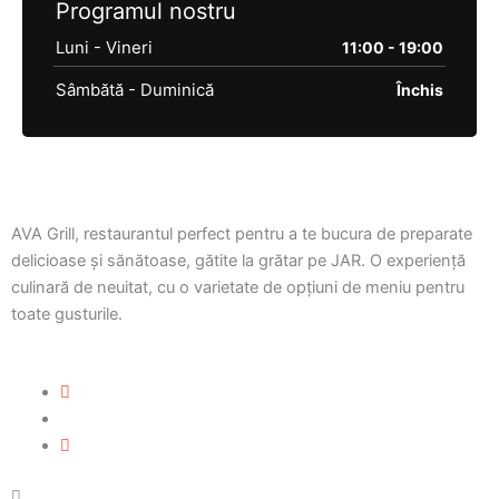
Programul nostru
Luni - Vineri
11:00 - 19:00
Sâmbătă - Duminică
Închis
AVA Grill, restaurantul perfect pentru a te bucura de preparate
delicioase și sănătoase, gătite la grătar pe JAR. O experiență
culinară de neuitat, cu o varietate de opțiuni de meniu pentru
toate gusturile.