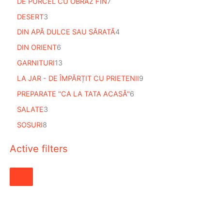
DE PURCEL CU OBRAZ FIN
7
DESERT
3
DIN APĂ DULCE SAU SĂRATĂ
4
DIN ORIENT
6
GARNITURI
13
LA JAR - DE ÎMPĂRȚIT CU PRIETENII
9
PREPARATE "CA LA TATA ACASĂ"
6
SALATE
3
SOSURI
8
Active filters