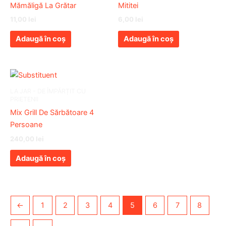
Mămăligă La Grătar
Mititei
11,00
lei
6,00
lei
Adaugă în coș
Adaugă în coș
LA JAR - DE ÎMPĂRȚIT CU
PRIETENII
Mix Grill De Sărbătoare 4
Persoane
240,00
lei
Adaugă în coș
←
1
2
3
4
5
6
7
8