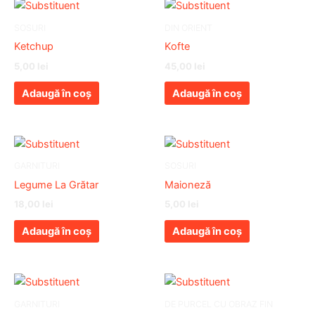
SOSURI
DIN ORIENT
Ketchup
Kofte
5,00
lei
45,00
lei
Adaugă în coș
Adaugă în coș
GARNITURI
SOSURI
Legume La Grătar
Maioneză
18,00
lei
5,00
lei
Adaugă în coș
Adaugă în coș
GARNITURI
DE PURCEL CU OBRAZ FIN