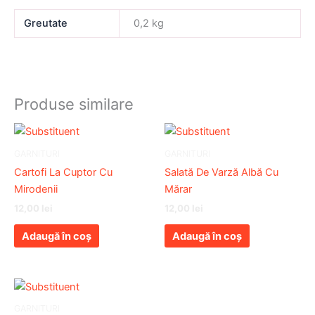
Greutate
0,2 kg
Produse similare
GARNITURI
GARNITURI
Cartofi La Cuptor Cu
Salată De Varză Albă Cu
Mirodenii
Mărar
12,00
lei
12,00
lei
Adaugă în coș
Adaugă în coș
GARNITURI