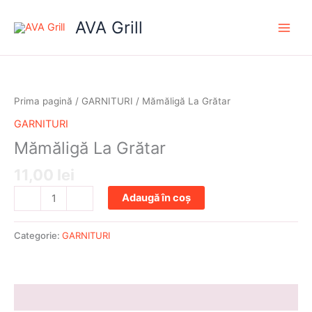
Skip
AVA Grill
to
content
Cantitate
Mămăligă
La
Prima pagină
/
GARNITURI
/ Mămăligă La Grătar
Grătar
GARNITURI
Mămăligă La Grătar
11,00
lei
Adaugă în coș
-
+
Categorie:
GARNITURI
Informații suplimentare