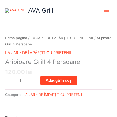
Skip
AVA Grill
to
content
Cantitate
Aripioare
Grill
Prima pagină
/
LA JAR - DE ÎMPĂRȚIT CU PRIETENII
/ Aripioare
4
Grill 4 Persoane
Persoane
LA JAR - DE ÎMPĂRȚIT CU PRIETENII
Aripioare Grill 4 Persoane
120,00
lei
Adaugă în coș
-
+
Categorie:
LA JAR - DE ÎMPĂRȚIT CU PRIETENII