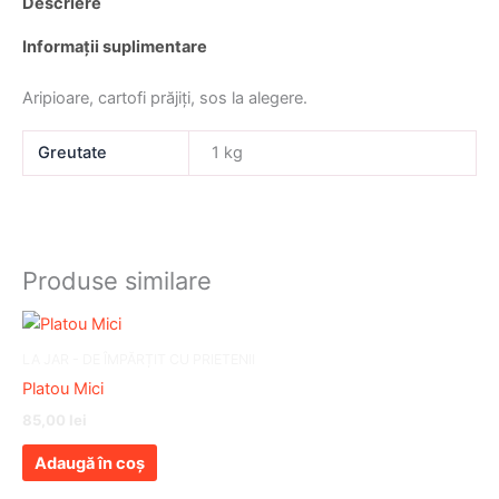
Descriere
Informații suplimentare
Aripioare, cartofi prăjiți, sos la alegere.
Greutate
1 kg
Produse similare
LA JAR - DE ÎMPĂRȚIT CU PRIETENII
Platou Mici
85,00
lei
Adaugă în coș