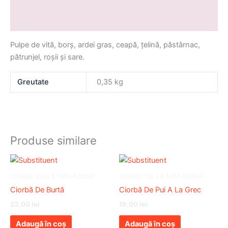
Descriere
Informații suplimentare
Pulpe de vită, borș, ardei gras, ceapă, țelină, păstârnac,
pătrunjel, roșii și sare.
Greutate
0,35 kg
Produse similare
CIORBE "CA LA TATA ACASĂ"
CIORBE "CA LA TATA ACASĂ"
Ciorbă De Burtă
Ciorbă De Pui A La Grec
23,00
lei
19,00
lei
Adaugă în coș
Adaugă în coș