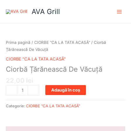
Skip
AVA Grill
to
content
Cantitate
Ciorbă
Țărănească
Prima pagină
/
CIORBE "CA LA TATA ACASĂ"
/ Ciorbă
De
Țărănească De Văcuță
Văcuță
CIORBE "CA LA TATA ACASĂ"
Ciorbă Țărănească De Văcuță
22,00
lei
Adaugă în coș
-
+
Categorie:
CIORBE "CA LA TATA ACASĂ"