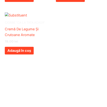
CIORBE "CA LA TATA ACASĂ"
Cremă De Legume Și
Crutoane Aromate
19,00
lei
Adaugă în coș