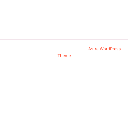
Copyright © 2026 AVA Grill | Powered by
Astra WordPress
Theme
Close
Your Order
No products in the cart.
No products in the cart.
Continue Shopping