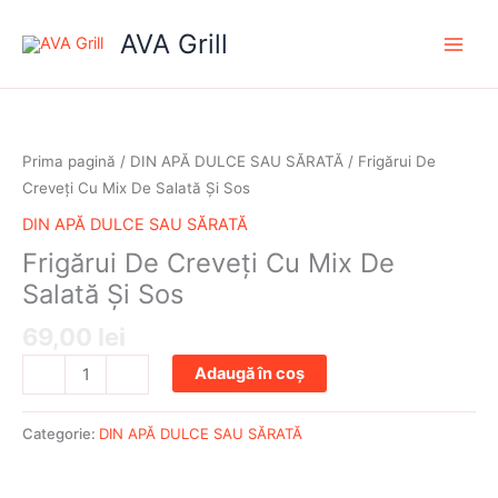
Skip
AVA Grill
to
content
Cantitate
Frigărui
De
Prima pagină
/
DIN APĂ DULCE SAU SĂRATĂ
/ Frigărui De
Creveți
Creveți Cu Mix De Salată Și Sos
Cu
DIN APĂ DULCE SAU SĂRATĂ
Mix
Frigărui De Creveți Cu Mix De
De
Salată
Salată Și Sos
Și
69,00
lei
Sos
Adaugă în coș
-
+
Categorie:
DIN APĂ DULCE SAU SĂRATĂ