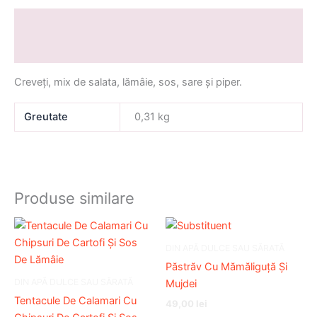
Descriere
Informații suplimentare
Creveți, mix de salata, lămâie, sos, sare și piper.
Greutate
0,31 kg
Produse similare
DIN APĂ DULCE SAU SĂRATĂ
Păstrăv Cu Mămăliguță Și
DIN APĂ DULCE SAU SĂRATĂ
Mujdei
Tentacule De Calamari Cu
49,00
lei