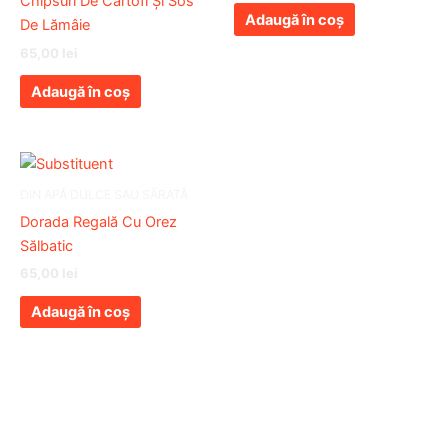
Chipsuri De Cartofi Și Sos
Adaugă în coș
De Lămâie
65,00
lei
Adaugă în coș
DIN APĂ DULCE SAU SĂRATĂ
Dorada Regală Cu Orez
Sălbatic
65,00
lei
Adaugă în coș