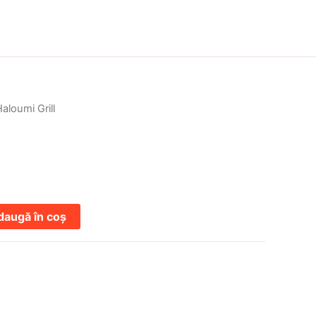
AVA Grill
Nutriție și alergeni
aloumi Grill
daugă în coș