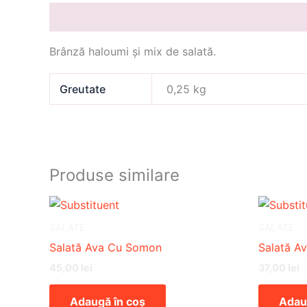
Descriere
Informații suplimentare
Brânză haloumi și mix de salată.
Greutate
0,25 kg
Produse similare
SALATE
SALATE
Salată Ava Cu Somon
Salată A
45,00
lei
37,00
lei
Adaugă în coș
Adau