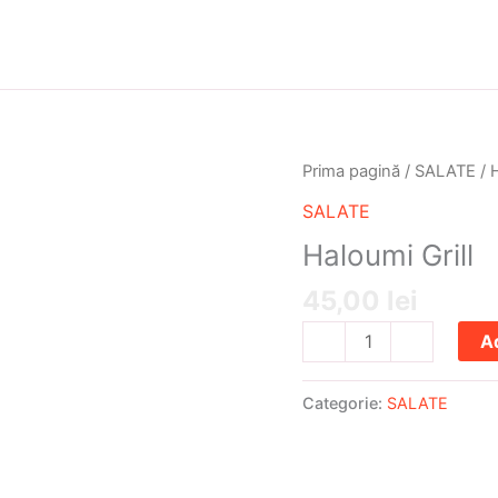
Cantitate
Prima pagină
/
SALATE
/ H
Haloumi
SALATE
Grill
Haloumi Grill
45,00
lei
A
-
+
Categorie:
SALATE