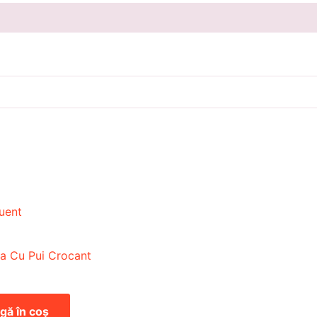
va Cu Pui Crocant
gă în coș