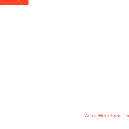
yright © 2026 AVA Grill | Powered by
Astra WordPress T