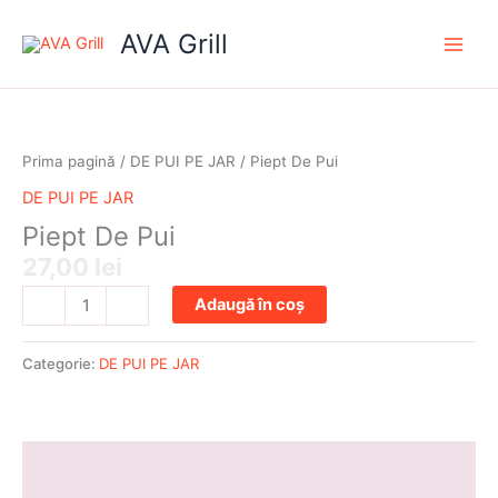
Skip
AVA Grill
to
content
Cantitate
Piept
De
Prima pagină
/
DE PUI PE JAR
/ Piept De Pui
Pui
DE PUI PE JAR
Piept De Pui
27,00
lei
Adaugă în coș
-
+
Categorie:
DE PUI PE JAR
Descriere