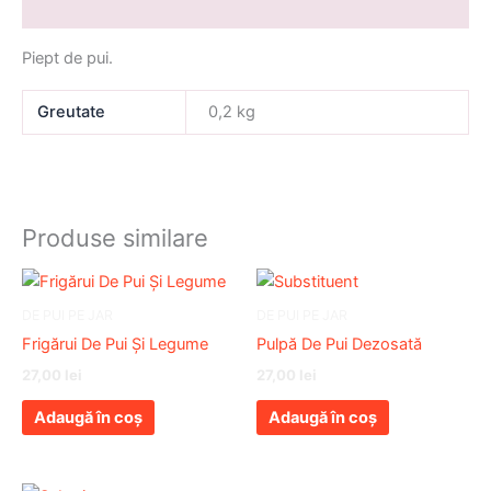
Informații suplimentare
Piept de pui.
Greutate
0,2 kg
Produse similare
DE PUI PE JAR
DE PUI PE JAR
Frigărui De Pui Și Legume
Pulpă De Pui Dezosată
27,00
lei
27,00
lei
Adaugă în coș
Adaugă în coș