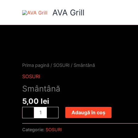
Skip
AVA Grill
to
content
Cantitate
Smântână
Prima pagină
/
SOSURI
/ Smântână
SOSURI
Smântână
5,00
lei
Adaugă în coș
-
+
Categorie:
SOSURI