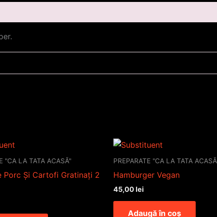
per.
 "CA LA TATA ACASĂ"
PREPARATE "CA LA TATA ACASĂ
 Porc Și Cartofi Gratinați 2
Hamburger Vegan
45,00
lei
Adaugă în coș