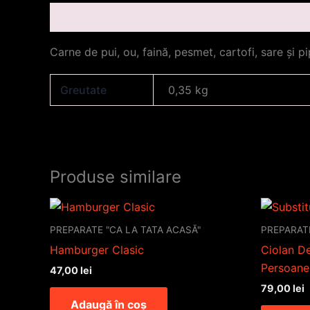
Descriere
Informații suplimentare
Carne de pui, ou, faină, pesmet, cartofi, sare și pi
Greutate
0,35 kg
Produse similare
PREPARATE "CA LA TATA ACASĂ"
PREPARATE
Hamburger Clasic
Ciolan De
Persoane
47,00
lei
79,00
lei
Adaugă în coș