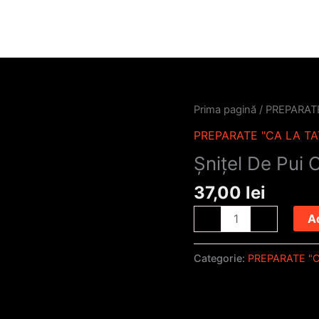
Cantitate
Prima pagină
/
PREPARATE
Șnițel
PREPARATE "CA LA TA
De
Șnițel De Pui C
Pui
Cu
37,00
lei
Cartofi
A
-
+
Prăjiți
Categorie:
PREPARATE "C